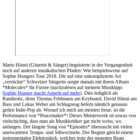
Mario Hänni (Gitarrist & Sänger) begeisterte in der Vergangenheit
noch auf anderen musikalischen Pfaden: Wie beispielsweise auf
Sophie Hungers Tour 2018. Die auf eine unkomplizierte Art
„verrückte“ Schweizer Sängerin sorgte damals mit ihrem Album
*Molecules* für Furore (nachzulesen auf meinem Musiktipp:
Sophie Hunger macht Appetit auf mehr
). Dies lediglich als
Randnotiz, denn Thomas Fehlmann am Keyboard, David Hänni am
Bass und Lukas Weber am Schlagzeug liefern nämlich genauso
geilen Indie-Pop ab. Worauf ich mich am meisten freue, ist die
Performance von *Peacemaker*! Dieses Meisterwerk ist sowas von
vielschichtig, dass man als Musikkritiker gar nicht weiss, wo
anfangen. Der längste Song von *Episodes* überrascht mit vielen
unerwarteten Tempo- und Stilwechseln. Der Beginn gleicht einem
instrumentalen Elektrostück, welches trotz des monoten Beats