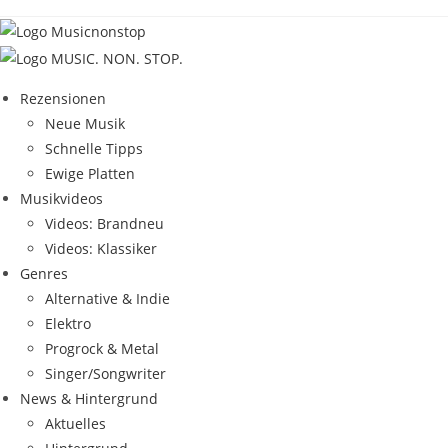
Zum
Inhalt
springen
Rezensionen
Neue Musik
Schnelle Tipps
Ewige Platten
Musikvideos
Videos: Brandneu
Videos: Klassiker
Genres
Alternative & Indie
Elektro
Progrock & Metal
Singer/Songwriter
News & Hintergrund
Aktuelles