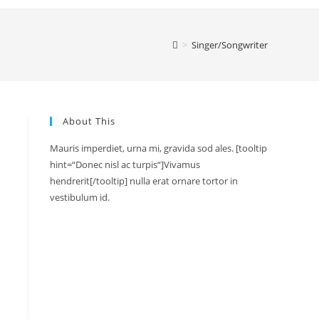
>
Singer/Songwriter
About This
Mauris imperdiet, urna mi, gravida sod ales. [tooltip
hint=“Donec nisl ac turpis“]Vivamus
hendrerit[/tooltip] nulla erat ornare tortor in
vestibulum id.