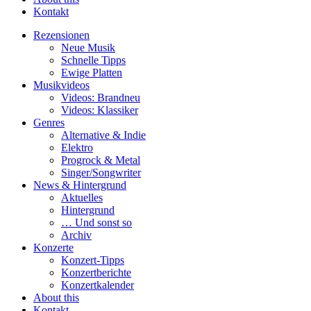
Kontakt
Rezensionen
Neue Musik
Schnelle Tipps
Ewige Platten
Musikvideos
Videos: Brandneu
Videos: Klassiker
Genres
Alternative & Indie
Elektro
Progrock & Metal
Singer/Songwriter
News & Hintergrund
Aktuelles
Hintergrund
… Und sonst so
Archiv
Konzerte
Konzert-Tipps
Konzertberichte
Konzertkalender
About this
Kontakt