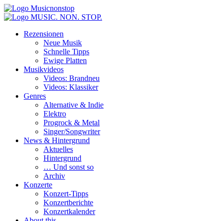
Zum
Inhalt
springen
Rezensionen
Neue Musik
Schnelle Tipps
Ewige Platten
Musikvideos
Videos: Brandneu
Videos: Klassiker
Genres
Alternative & Indie
Elektro
Progrock & Metal
Singer/Songwriter
News & Hintergrund
Aktuelles
Hintergrund
… Und sonst so
Archiv
Konzerte
Konzert-Tipps
Konzertberichte
Konzertkalender
About this