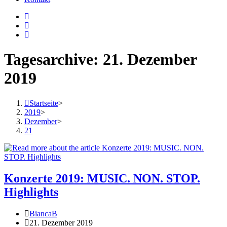
Tagesarchive: 21. Dezember
2019
Startseite
>
2019
>
Dezember
>
21
Konzerte 2019: MUSIC. NON. STOP.
Highlights
Beitrags-
BiancaB
Autor:
Beitrag
21. Dezember 2019