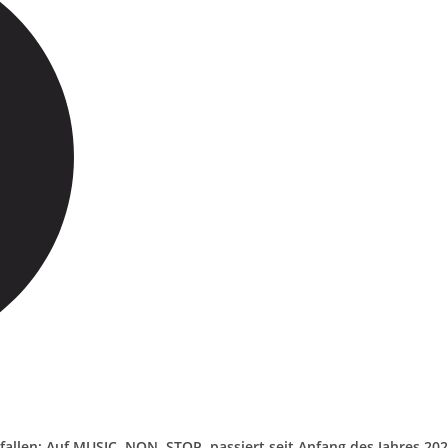
allen: Auf MUSIC. NON. STOP. passiert seit Anfang des Jahres 20