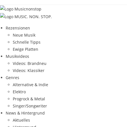
Zum
Inhalt
springen
Rezensionen
Neue Musik
Schnelle Tipps
Ewige Platten
Musikvideos
Videos: Brandneu
Videos: Klassiker
Genres
Alternative & Indie
Elektro
Progrock & Metal
Singer/Songwriter
News & Hintergrund
Aktuelles