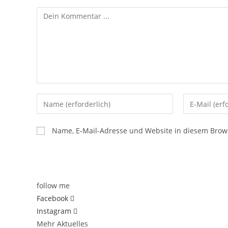
Kommentieren
Gib
Gib
deinen
deine
Namen
E-
Name, E-Mail-Adresse und Website in diesem Brow
oder
Mail-
Benutzernamen
Adresse
zum
zum
Kommentieren
Kommentier
follow me
ein
ein
Facebook
Instagram
Mehr Aktuelles