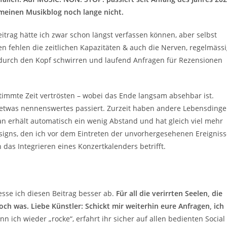
 meinen Musikblog noch lange nicht.
itrag hätte ich zwar schon längst verfassen können, aber selbst
en fehlen die zeitlichen Kapazitäten & auch die Nerven, regelmäss
n durch den Kopf schwirren und laufend Anfragen für Rezensionen
stimmte Zeit vertrösten – wobei das Ende langsam absehbar ist.
r etwas nennenswertes passiert. Zurzeit haben andere Lebensdinge
an erhält automatisch ein wenig Abstand und hat gleich viel mehr
esigns, den ich vor dem Eintreten der unvorhergesehenen Ereignis
das Integrieren eines Konzertkalenders betrifft.
iesse ich diesen Beitrag besser ab.
Für all die verirrten Seelen, die
h was. Liebe Künstler: Schickt mir weiterhin eure Anfragen, ich
n ich wieder „rocke“, erfahrt ihr sicher auf allen bedienten Social