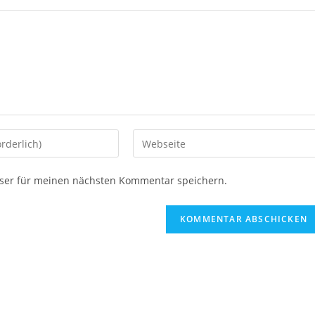
Gib
deine
Website-
ser für meinen nächsten Kommentar speichern.
URL
ein
(optional)
en