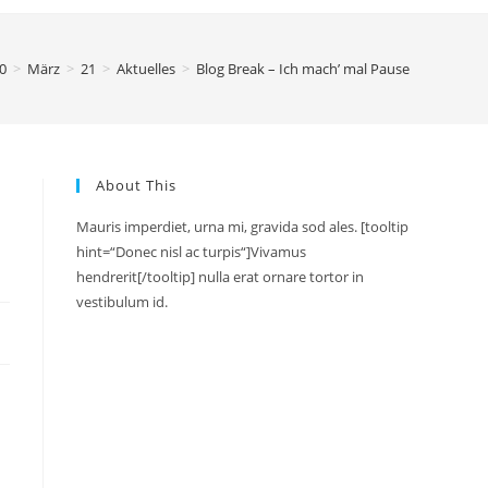
0
>
März
>
21
>
Aktuelles
>
Blog Break – Ich mach’ mal Pause
About This
Mauris imperdiet, urna mi, gravida sod ales. [tooltip
hint=“Donec nisl ac turpis“]Vivamus
hendrerit[/tooltip] nulla erat ornare tortor in
vestibulum id.