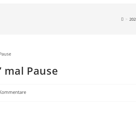
>
202
’ mal Pause
ags-
 Kommentare
entare: