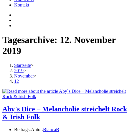
Kontakt
Tagesarchive: 12. November
2019
Startseite
>
2019
>
November
>
12
Aby`s Dice – Melancholie streichelt Rock
& Irish Folk
Beitrags-Autor:
BiancaB